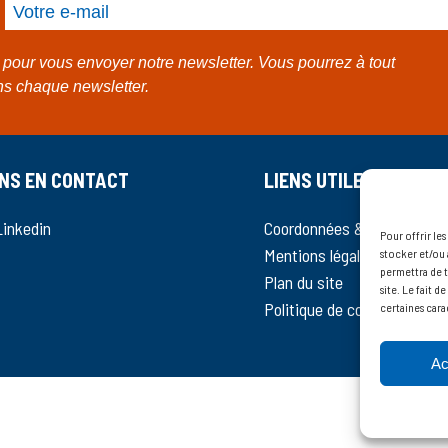
Entrez votre adresse mail
pour vous envoyer notre newsletter. Vous pourrez à tout
ns chaque newsletter.
NS EN CONTACT
LIENS UTILES
Linkedin
Coordonnées & contact
Pour offrir le
Mentions légales
stocker et/ou 
permettra de t
Plan du site
site. Le fait 
Politique de cookies (UE)
certaines cara
Ac