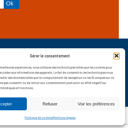
PARTENAIRES
Gérer le consentement
s meilleures expériences, nous utilisons des technologies telles que les cookies pour
accéder aux informations des appareils. Le fait de consentir à ces technologies nous
raiter des données telles que le comportement de navigation ou les ID uniques sur ce
de ne pas consentir ou de retirer son consentement peut avoir un effet négatif sur
ctéristiques et fonctions.
> Tous les partenaires
cepter
Refuser
Voir les préférences
Politique de cookies
Mentions légales