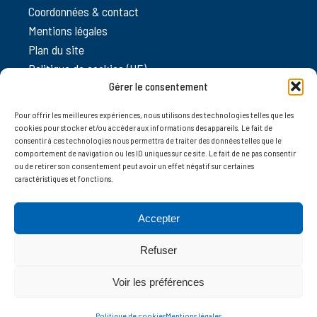
Coordonnées & contact
Mentions légales
Plan du site
Politique de cookies (UE)
Gérer le consentement
Pour offrir les meilleures expériences, nous utilisons des technologies telles que les
cookies pour stocker et/ou accéder aux informations des appareils. Le fait de
consentir à ces technologies nous permettra de traiter des données telles que le
PARTENAIRES
comportement de navigation ou les ID uniques sur ce site. Le fait de ne pas consentir
ou de retirer son consentement peut avoir un effet négatif sur certaines
caractéristiques et fonctions.
Accepter
> Tous les partenaires
Refuser
Voir les préférences
@ Port Charente Atlantique – Agence web Qokoon
Politique de cookies
Mentions légales